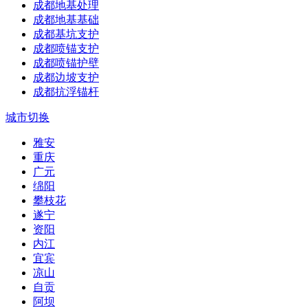
成都地基处理
成都地基基础
成都基坑支护
成都喷锚支护
成都喷锚护壁
成都边坡支护
成都抗浮锚杆
城市切换
雅安
重庆
广元
绵阳
攀枝花
遂宁
资阳
内江
宜宾
凉山
自贡
阿坝